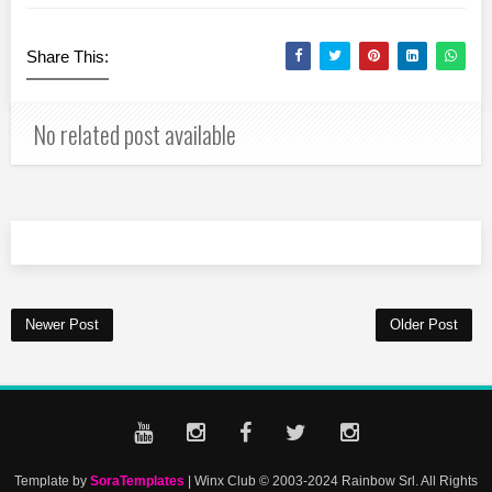
Share This:
No related post available
Newer Post
Older Post
Template by
SoraTemplates
| Winx Club © 2003-2024 Rainbow Srl. All Rights