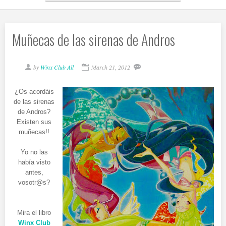
Muñecas de las sirenas de Andros
by
Winx Club All
March 21, 2012
¿Os acordáis
de las sirenas
de Andros?
Existen sus
muñecas!!
Yo no las
había visto
antes,
vosotr@s?
Mira el libro
Winx Club