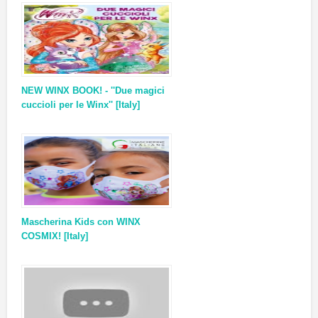
NEW WINX BOOK! - ''Due magici
cuccioli per le Winx'' [Italy]
Mascherina Kids con WINX
COSMIX! [Italy]