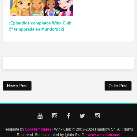
¡Episodios completos Winx Club
5º temporada en MundoNick!
Newer Post
Older Post
Template by
SoraTemplates
| Winx Club © 2003-2024 Rainbow Srl. All Rights
Reserved. Series created by Iginio Straffi -
www.winxclub.com