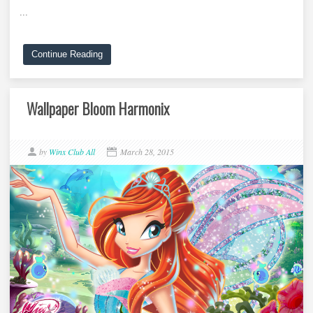
...
Continue Reading
Wallpaper Bloom Harmonix
by
Winx Club All
March 28, 2015