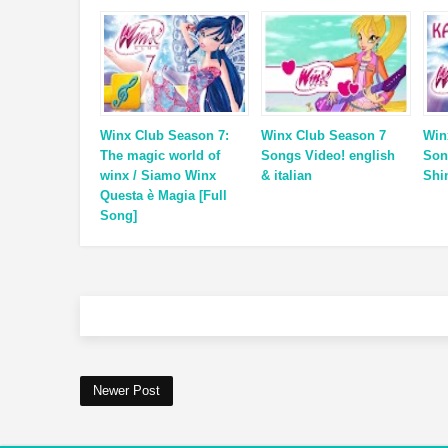
Winx Club Season 7:
Winx Club Season 7
Win
The magic world of
Songs Video! english
Son
winx / Siamo Winx
& italian
Shi
Questa è Magia [Full
Song]
Newer Post