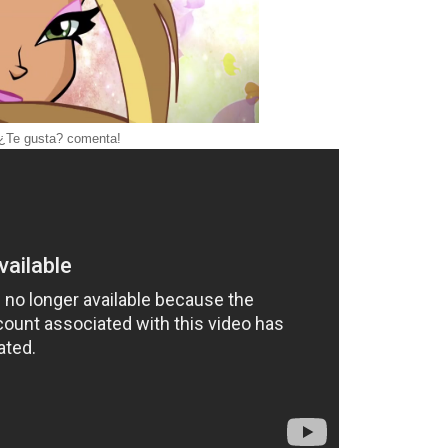
¿Te gusta? comenta!