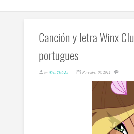
Canción y letra Winx Cl
portugues
by
Winx Club All
November 08, 2012