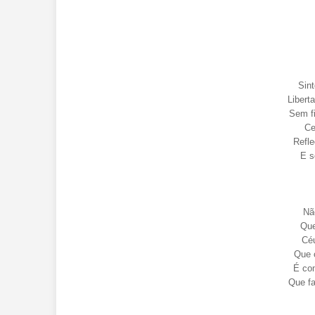
Sin
Libert
Sem f
Ce
Refle
E s
Nã
Que
Céu
Que 
É com
Que fa