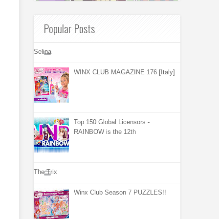
Popular Posts
Selina
WINX CLUB MAGAZINE 176 [Italy]
Top 150 Global Licensors -
RAINBOW is the 12th
The Trix
Winx Club Season 7 PUZZLES!!