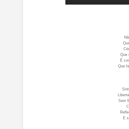
Nã
Que
Céu
Que 
É com
Que fa
Sin
Libert
Sem f
C
Refle
E s