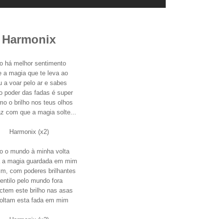
Harmonix
o há melhor sentimento
 a magia que te leva ao
 a voar pelo ar e sabes
o poder das fadas é super
o o brilho nos teus olhos
z com que a magia solte...
Harmonix (x2)
to o mundo à minha volta
a a magia guardada em mim
im, com poderes brilhantes
entilo pelo mundo fora
ctem este brilho nas asas
oltam esta fada em mim