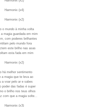
Harmonix (x2)
Harmonix (x4)
Harmonix (x2)
to o mundo à minha volta
a a magia guardada em mim
im, com poderes brilhantes
ntilam pelo mundo fora
ctem este brilho nas asas
oltam esta fada em mim
Harmonix (x2)
o há melhor sentimento
 a magia que te leva ao
 a voar pelo ar e sabes
o poder das fadas é super
o o brilho nos teus olhos
z com que a magia solte...
Harmonix (x3)