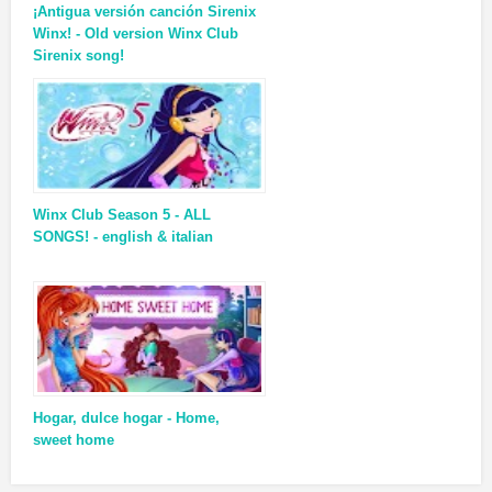
¡Antigua versión canción Sirenix
Winx! - Old version Winx Club
Sirenix song!
Winx Club Season 5 - ALL
SONGS! - english & italian
Hogar, dulce hogar - Home,
sweet home