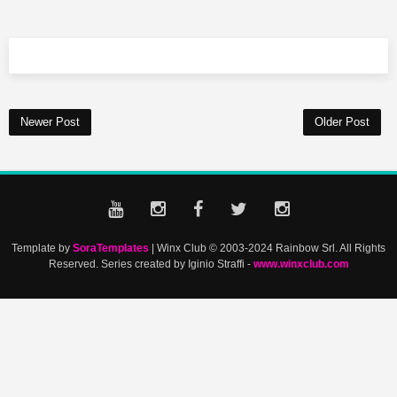
Newer Post
Older Post
Template by
SoraTemplates
| Winx Club © 2003-2024 Rainbow Srl. All Rights
Reserved. Series created by Iginio Straffi -
www.winxclub.com