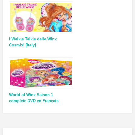
I Walkie Talkie delle Winx
Cosmix! [Italy]
World of Winx Saison 1
complète DVD en Français