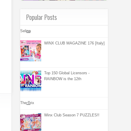
Popular Posts
Selina
WINX CLUB MAGAZINE 176 [Italy]
Top 150 Global Licensors -
RAINBOW is the 12th
The Trix
Winx Club Season 7 PUZZLES!!