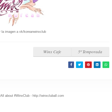
r la imagen a vk/koreanwinxclub
Winx Cafe
5º Temporada
All about #WinxClub - http://winxcluball.com