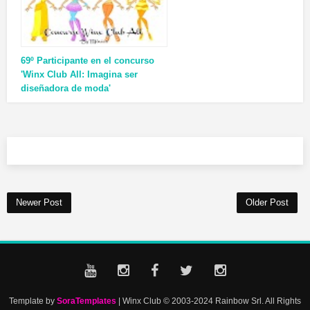
69º Participante en el concurso
'Winx Club All: Imagina ser
diseñadora de moda'
Newer Post
Older Post
Template by
SoraTemplates
| Winx Club © 2003-2024 Rainbow Srl. All Rights