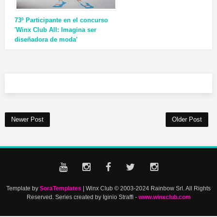
73º Participante en el concurso
'Winx Club All: Imagina ser
diseñadora de moda'
Newer Post
Older Post
Template by
SoraTemplates
| Winx Club © 2003-2024 Rainbow Srl. All Rights
Reserved. Series created by Iginio Straffi -
www.winxclub.com