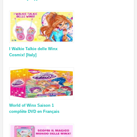
I Walkie Talkie delle Winx
Cosmix! [Italy]
World of Winx Saison 1
complète DVD en Français