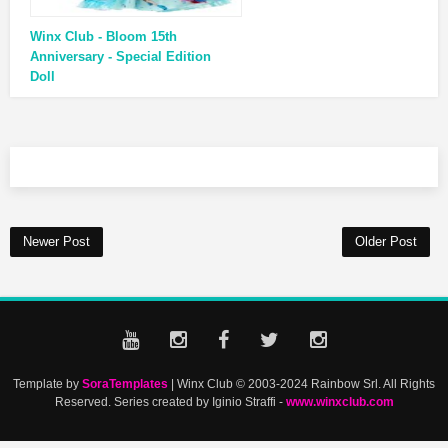
Winx Club - Bloom 15th
Anniversary - Special Edition
Doll
Newer Post
Older Post
Template by
SoraTemplates
| Winx Club © 2003-2024 Rainbow Srl. All Rights
Reserved. Series created by Iginio Straffi -
www.winxclub.com