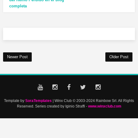
completa
Newer Post
Older Post
Template by
SoraTemplates
| Winx Club © 2003-2024 Rainbow Srl. All Rights
Reserved. Series created by Iginio Straffi -
www.winxclub.com