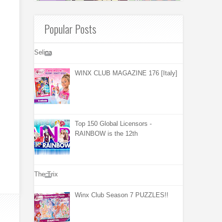
Popular Posts
Selina
WINX CLUB MAGAZINE 176 [Italy]
Top 150 Global Licensors -
RAINBOW is the 12th
The Trix
Winx Club Season 7 PUZZLES!!