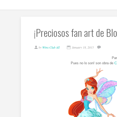
¡Preciosos fan art de B
by
Winx Club All
January 18, 2015
Par
Pues no lo son! son obra de
C