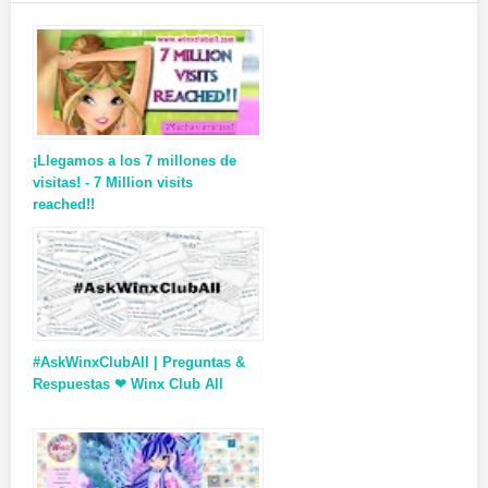
¡Llegamos a los 7 millones de
visitas! - 7 Million visits
reached!!
#AskWinxClubAll | Preguntas &
Respuestas ❤ Winx Club All