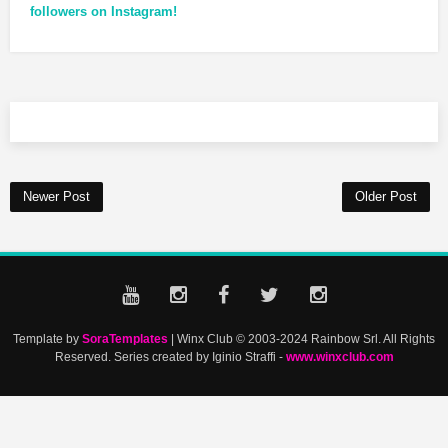
followers on Instagram!
Newer Post
Older Post
Template by
SoraTemplates
| Winx Club © 2003-2024 Rainbow Srl. All Rights
Reserved. Series created by Iginio Straffi -
www.winxclub.com