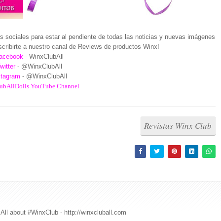
 sociales para estar al pendiente de todas las noticias y nuevas imágenes
cribirte a nuestro canal de Reviews de productos Winx!
acebook
- WinxClubAll
witter
- @WinxClubAll
stagram
- @WinxClubAll
ubAllDolls YouTube Channel
Revistas Winx Club
All about #WinxClub - http://winxcluball.com