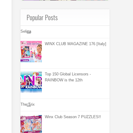
Popular Posts
Selina
WINX CLUB MAGAZINE 176 [Italy]
Top 150 Global Licensors -
RAINBOW is the 12th
The Trix
Winx Club Season 7 PUZZLES!!