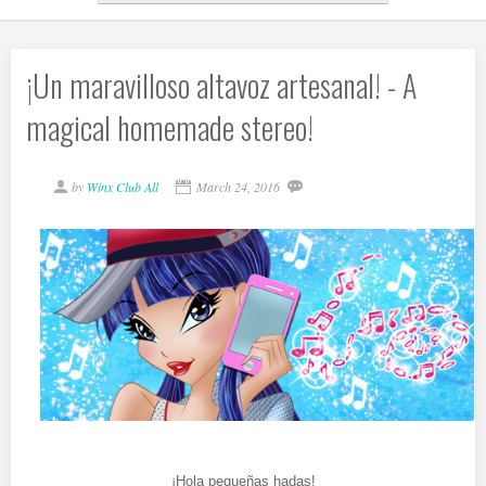
¡Un maravilloso altavoz artesanal! - A
magical homemade stereo!
by
Winx Club All
March 24, 2016
¡Hola pequeñas hadas!