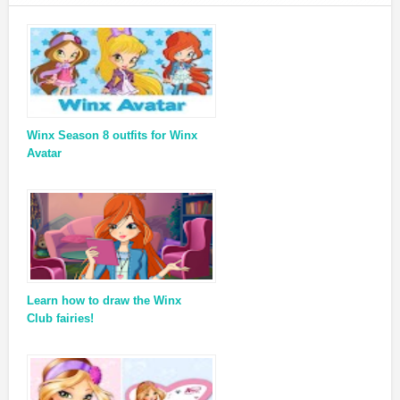
Winx Season 8 outfits for Winx
Avatar
Learn how to draw the Winx
Club fairies!