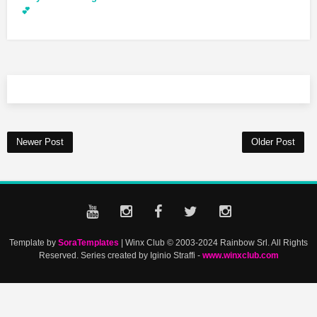
💕
Newer Post
Older Post
Template by
SoraTemplates
| Winx Club © 2003-2024 Rainbow Srl. All Rights
Reserved. Series created by Iginio Straffi -
www.winxclub.com