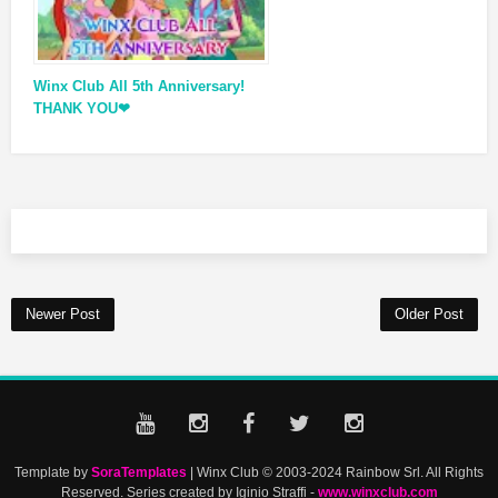
Winx Club All 5th Anniversary!
THANK YOU❤
Newer Post
Older Post
Template by
SoraTemplates
| Winx Club © 2003-2024 Rainbow Srl. All Rights
Reserved. Series created by Iginio Straffi -
www.winxclub.com