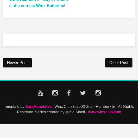
el día con las Winx Butterflix!
Newer Post
Older Post
Template by
SoraTemplates
| Winx Club © 2003-2024 Rainbow Srl. All Rights
Reserved. Series created by Iginio Straffi -
www.winxclub.com