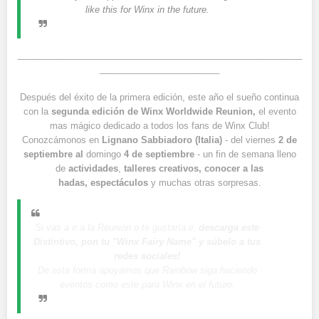
like this for Winx in the future.
_________________________________________________________
________________________
Después del éxito de la primera edición, este año el sueño continua
con la
segunda edición de
Winx Worldwide Reunion,
el evento
mas mágico dedicado a todos los fans de Winx Club!
Conozcámonos en
Lignano Sabbiadoro (Italia)
- del viernes
2 de
septiembre al
domingo
4 de septiembre
- un fin de semana lleno
de
actividades
,
talleres creativos, conocer a las
hadas, espectáculos
y muchas otras sorpresas.
Si vas a ir a la Reunión o te gustaría ir,
descarga este
Distintivo, pon tu "Winx Fairy Name" y súbelo a tus
redes sociales!
De esta forma apoyamos que Rainbow siga haciendo
eventos como este para Winx en el futuro.