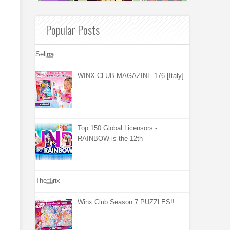
Popular Posts
Selina
WINX CLUB MAGAZINE 176 [Italy]
Top 150 Global Licensors -
RAINBOW is the 12th
The Trix
Winx Club Season 7 PUZZLES!!