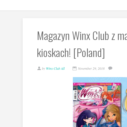
Magazyn Winx Club z mag
kioskach! [Poland]
by
Winx Club All
November 29, 2018