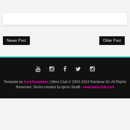
Newer Post
Older Post
Template by
SoraTemplates
| Winx Club © 2003-2024 Rainbow Srl. All Rights
Reserved. Series created by Iginio Straffi -
www.winxclub.com