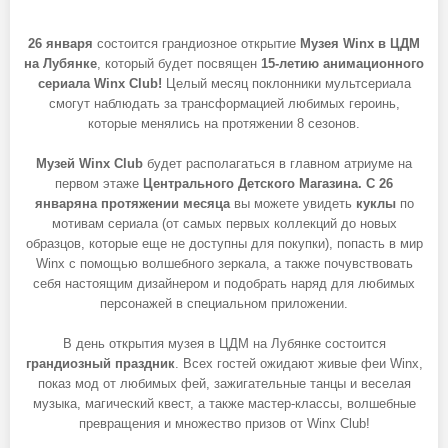
26 января
состоится грандиозное открытие
Музея Winx в ЦДМ
на Лубянке
, который будет посвящен
15-летию анимационного
сериала Winx Club!
Целый месяц поклонники мультсериала
смогут наблюдать за трансформацией любимых героинь,
которые менялись на протяжении 8 сезонов.
Музей Winx Club
будет располагаться в главном атриуме на
первом этаже
Центрального Детского Магазина. С 26
январяна протяжении месяца
вы можете увидеть
куклы
по
мотивам сериала (от самых первых коллекций до новых
образцов, которые еще не доступны для покупки), попасть в мир
Winx с помощью волшебного зеркала, а также почувствовать
себя настоящим дизайнером и подобрать наряд для любимых
персонажей в специальном приложении.
В день открытия музея в ЦДМ на Лубянке состоится
грандиозный праздник
. Всех гостей ожидают живые феи Winx,
показ мод от любимых фей, зажигательные танцы и веселая
музыка, магический квест, а также мастер-классы, волшебные
превращения и множество призов от Winx Club!