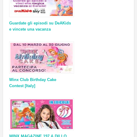
Guardate gli episodi su DeAKids
e vincete una vacanza
Winx Club Birthday Cake
Contest [Italy]
WINX MAGAZINE 197 & DILLO