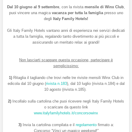
Dal 10 giugno al 9 settembre
, con la rivista
mensile di Winx Club
,
puoi vincere una magica
vacanza per tutta la famiglia
presso uno
degli
Italy Family Hotels!
Gli Italy Family Hotels vantano anni di esperienza nei servizi dedicati
a tutta la famiglia, regalando tanto divertimento ai più piccoli e
assicurando un meritato relax ai grandi!
Non lasciarti scappare questa occasione, partecipare è
semplicissimo:
1)
Ritaglia il tagliando che trovi nelle tre riviste mensili Winx Club in
edicola dal 10 giugno (
rivista n.183
), dal 10 luglio (rivista n.184) e dal
10 agosto (rivista n.185).
2)
Incollalo sulla cartolina che puoi ricevere negli Italy Family Hotels
o scaricare da questo link
www.italyfamilyhotels.it/concorsowinx
3)
Invia la cartolina compilata e il
regolamento
firmato a:
Concorso “Vinci un magico weekend!”