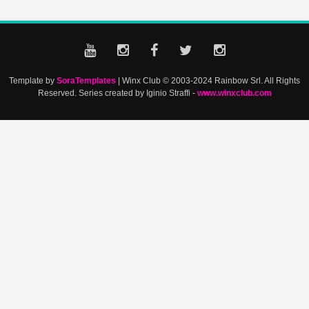
Template by
SoraTemplates
| Winx Club © 2003-2024 Rainbow Srl. All Rights
Reserved. Series created by Iginio Straffi -
www.winxclub.com