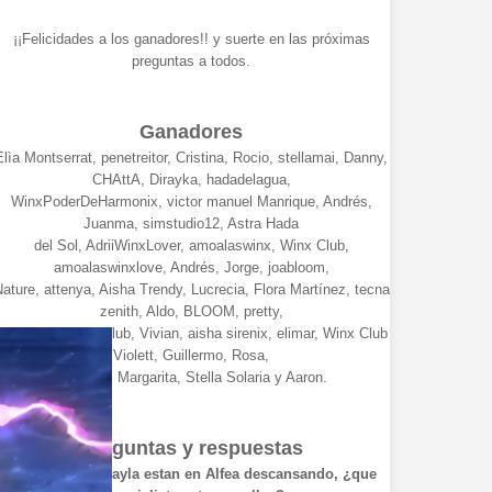
¡¡Felicidades a los ganadores!! y suerte en las próximas
preguntas a todos.
Ganadores
Elìa Montserrat, penetreitor, Cristina, Rocio, stellamai, Danny,
CHAttA, Dirayka, hadadelagua,
WinxPoderDeHarmonix, victor manuel Manrique, Andrés,
Juanma, simstudio12, Astra Hada
del Sol, AdriiWinxLover, amoalaswinx, Winx Club,
amoalaswinxlove, Andrés, Jorge, joabloom,
ature, attenya, Aisha Trendy, Lucrecia, Flora Martínez, tecna
zenith, Aldo, BLOOM, pretty,
kanno, paulawinxclub, Vivian, aisha sirenix, elimar, Winx Club
Violett, Guillermo, Rosa,
Gregorio, Margarita, Stella Solaria y Aaron.
Preguntas y respuestas
Musa, Flora y Layla estan en Alfea descansando, ¿que