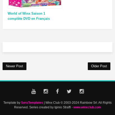
World of Winx Saison 1
complète DVD en Français
Newer Post
Older Post
Template by
SoraTemplates
| Winx Club © 2003-2024 Rainbow Srl. All Rights
Reserved. Series created by Iginio Straffi -
www.winxclub.com