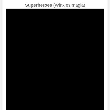
Superheroes
(Winx es magia)