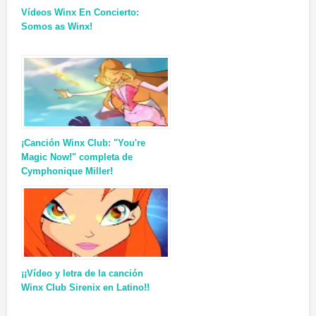
Vídeos Winx En Concierto:
Somos as Winx!
¡Canción Winx Club: "You're
Magic Now!" completa de
Cymphonique Miller!
¡¡Vídeo y letra de la canción
Winx Club Sirenix en Latino!!