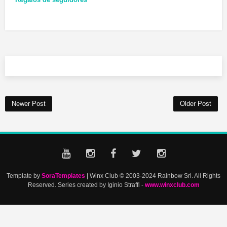
Newer Post
Older Post
Template by
SoraTemplates
| Winx Club © 2003-2024 Rainbow Srl. All Rights
Reserved. Series created by Iginio Straffi -
www.winxclub.com