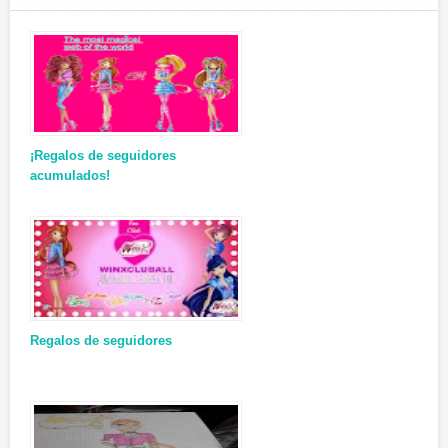
¡Regalos de seguidores
acumulados!
Regalos de seguidores