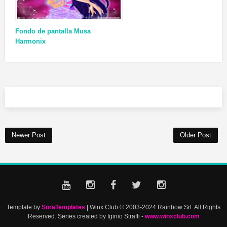
Fondo de pantalla Musa
Harmonix
Newer Post
Older Post
Template by
SoraTemplates
| Winx Club © 2003-2024 Rainbow Srl. All Rights
Reserved. Series created by Iginio Straffi -
www.winxclub.com