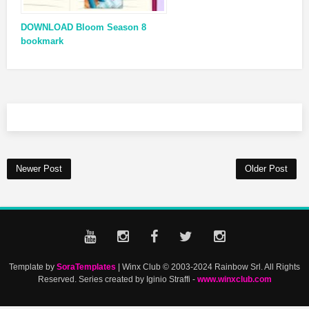
DOWNLOAD Bloom Season 8
bookmark
Newer Post
Older Post
Template by
SoraTemplates
| Winx Club © 2003-2024 Rainbow Srl. All Rights
Reserved. Series created by Iginio Straffi -
www.winxclub.com