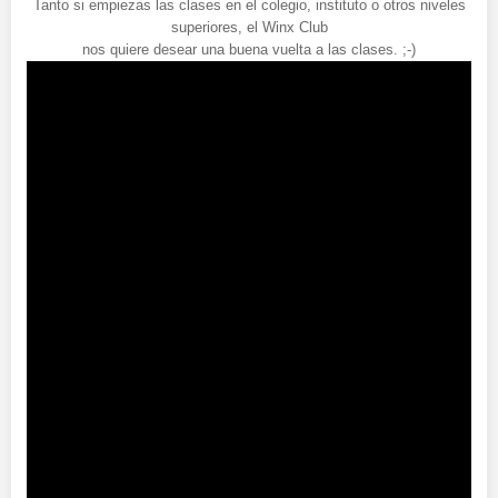
Tanto si empiezas las clases en el colegio, instituto o otros niveles
superiores, el Winx Club
nos quiere desear una buena vuelta a las clases. ;-)