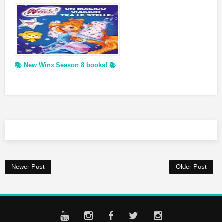
📚 New Winx Season 8 books! 📚
Newer Post
Older Post