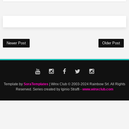
Newer Post
Older Post
Template by
SoraTemplates
| Winx Club © 2003-2024 Rainbow Srl. All Rights
Reserved. Series created by Iginio Straffi -
www.winxclub.com