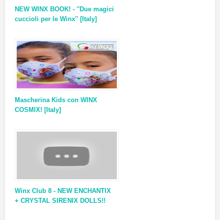
NEW WINX BOOK! - ''Due magici
cuccioli per le Winx'' [Italy]
Mascherina Kids con WINX
COSMIX! [Italy]
Winx Club 8 - NEW ENCHANTIX
+ CRYSTAL SIRENIX DOLLS!!