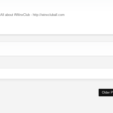
All about #WinxClub - http://winxcluball.com
Older P