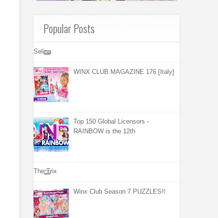
Popular Posts
Selina
WINX CLUB MAGAZINE 176 [Italy]
Top 150 Global Licensors -
RAINBOW is the 12th
The Trix
Winx Club Season 7 PUZZLES!!