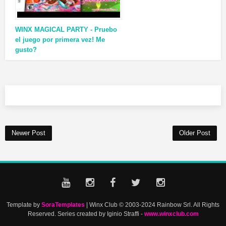
WINX MAGICAL PARTY - Pruebo
el juego por primera vez! Me
gusto?
Newer Post
Older Post
Template by
SoraTemplates
| Winx Club © 2003-2024 Rainbow Srl. All Rights
Reserved. Series created by Iginio Straffi -
www.winxclub.com