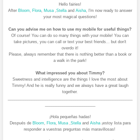
Hello fairies!
After
Bloom
,
Flora
,
Musa
,
Stella
and
Aisha
, I'm now ready to answer
your most magical questions!
Can you advise me on how to use my mobile for useful things?
Of course! You can do so many things with your mobile! You can
take pictures, you can call or text your best friends... but don't
overdo it!
Please, always remember that there is nothing better than a book or
a walk in the park!
What impressed you about Timmy?
Sweetness and intelligence are the things I love the most about
Timmy! And he is really funny and we always have a great laugh
together.
_________________________________________________________
_______________________
¡Hola pequeñas hadas!
Después de
Bloom
,
Flora
,
Musa
,
Stella
and
Aisha
¡estoy lista para
responder a vuestras preguntas más maravillosas!