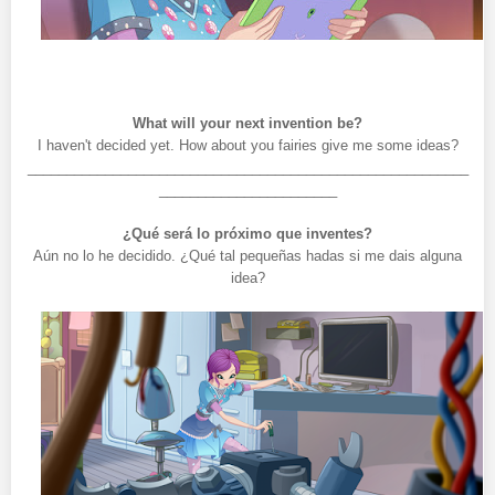
What will your next invention be?
I haven't decided yet. How about you fairies give me some ideas?
_________________________________________________________
_______________________
¿Qué será lo próximo que inventes?
Aún no lo he decidido. ¿Qué tal pequeñas hadas si me dais alguna
idea?