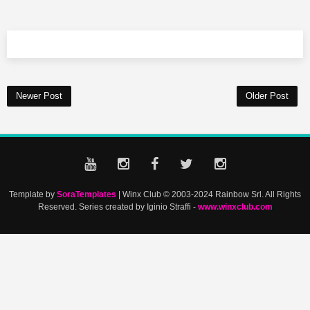
Newer Post
Older Post
Template by
SoraTemplates
| Winx Club © 2003-2024 Rainbow Srl. All Rights
Reserved. Series created by Iginio Straffi -
www.winxclub.com