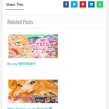
Share This:
Related Posts
It's my BIRTHDAY!!
Only 10 days to my B-day!! 😻